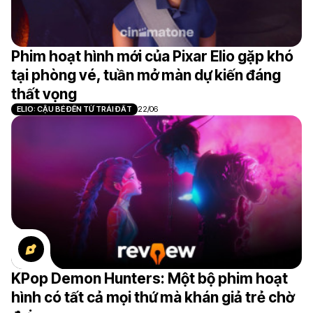
Phim hoạt hình mới của Pixar Elio gặp khó
tại phòng vé, tuần mở màn dự kiến đáng
thất vọng
ELIO: CẬU BÉ ĐẾN TỪ TRÁI ĐẤT
22/06
KPop Demon Hunters: Một bộ phim hoạt
hình có tất cả mọi thứ mà khán giả trẻ chờ