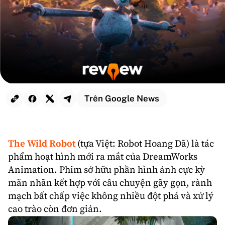
Trên Google News
The Wild Robot
(tựa Việt: Robot Hoang Dã) là tác
phẩm
hoạt hình
mới ra mắt của
DreamWorks
Animation
. Phim sở hữu phần hình ảnh cực kỳ
mãn nhãn kết hợp với câu chuyện gãy gọn, rành
mạch bất chấp việc không nhiều đột phá và xử lý
cao trào còn đơn giản.