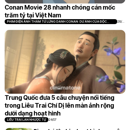
Conan Movie 28 nhanh chóng cán mốc
trăm tỷ tại Việt Nam
PHIM ĐIỆN ẢNH THÁM TỬ LỪNG DANH CONAN: DƯ ẢNH CỦA ĐỘC
28/0
NHÃN
7
Trung Quốc đưa 5 câu chuyện nổi tiếng
trong Liêu Trai Chí Dị lên màn ảnh rộng
dưới dạng hoạt hình
LIÊU TRAI LAN NHƯỢC TỰ
24/07