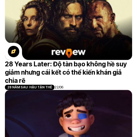
28 Years Later: Độ tàn bạo không hề suy
giảm nhưng cái kết có thể kiến khán giả
chia rẽ
28 NĂM SAU: HẬU TẬN THẾ
22/06