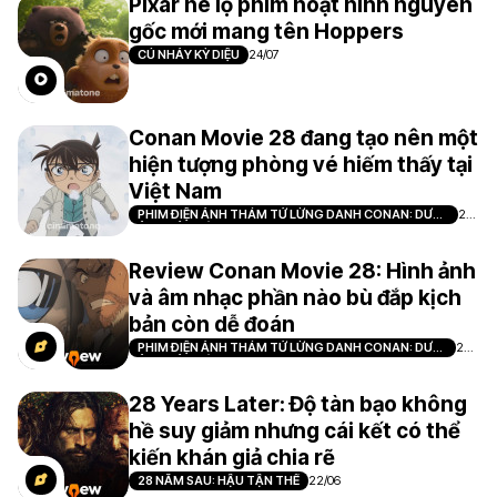
Pixar hé lộ phim hoạt hình nguyên
gốc mới mang tên Hoppers
CÚ NHẢY KỲ DIỆU
24/07
Conan Movie 28 đang tạo nên một
hiện tượng phòng vé hiếm thấy tại
Việt Nam
PHIM ĐIỆN ẢNH THÁM TỬ LỪNG DANH CONAN: DƯ
21/
ẢNH CỦA ĐỘC NHÃN
07
Review Conan Movie 28: Hình ảnh
và âm nhạc phần nào bù đắp kịch
bản còn dễ đoán
PHIM ĐIỆN ẢNH THÁM TỬ LỪNG DANH CONAN: DƯ
20/
ẢNH CỦA ĐỘC NHÃN
07
28 Years Later: Độ tàn bạo không
hề suy giảm nhưng cái kết có thể
kiến khán giả chia rẽ
28 NĂM SAU: HẬU TẬN THẾ
22/06