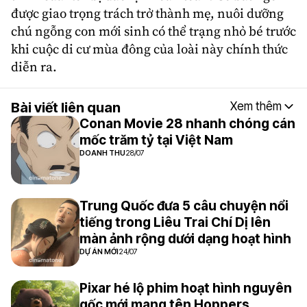
được giao trọng trách trở thành mẹ, nuôi dưỡng
chú ngỗng con mới sinh có thể trạng nhỏ bé trước
khi cuộc di cư mùa đông của loài này chính thức
diễn ra.
Bài viết liên quan
Xem thêm
Conan Movie 28 nhanh chóng cán
mốc trăm tỷ tại Việt Nam
DOANH THU
28/07
Trung Quốc đưa 5 câu chuyện nổi
tiếng trong Liêu Trai Chí Dị lên
màn ảnh rộng dưới dạng hoạt hình
DỰ ÁN MỚI
24/07
Pixar hé lộ phim hoạt hình nguyên
gốc mới mang tên Hoppers