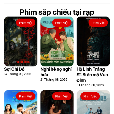
Phim sắp chiếu tại rạp
Phim Việt
Phim Việt
Phim Việt
Sợi Chỉ Đỏ
Nghỉ hè sợ nghỉ
Hộ Linh Tráng
14 Tháng 08, 2026
hưu
Sĩ: Bí ẩn mộ Vua
21 Tháng 08, 2026
Đinh
31 Tháng 08, 2026
6
Phim Việt
Phim Việt
Phim Việt