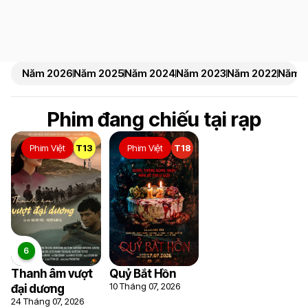
Năm 2026
Năm 2025
Năm 2024
Năm 2023
Năm 2022
Năm 2
Phim đang chiếu tại rạp
Phim Việt
T13
Phim Việt
T18
Thanh âm vượt
Quỷ Bắt Hồn
10 Tháng 07, 2026
đại dương
24 Tháng 07, 2026