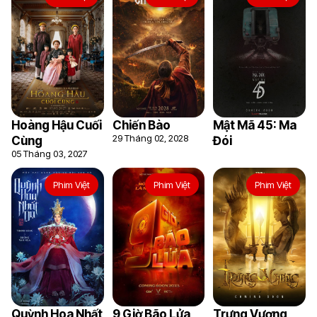
Hoàng Hậu Cuối
Chiến Bào
Mật Mã 45: Ma
29 Tháng 02, 2028
Cùng
Đói
05 Tháng 03, 2027
Phim Việt
Phim Việt
Phim Việt
Quỳnh Hoa Nhất
9 Giờ Bão Lửa
Trưng Vương