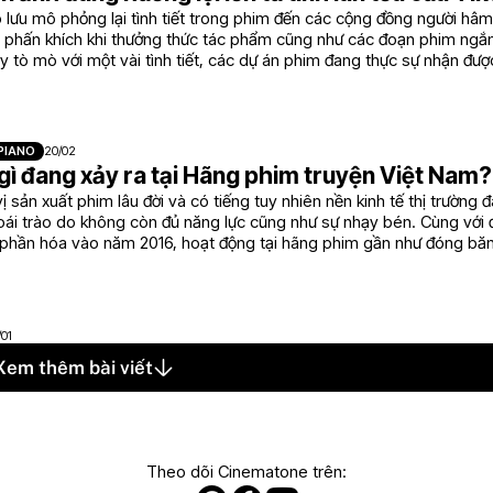
o lưu mô phỏng lại tình tiết trong phim đến các cộng đồng người h
m phấn khích khi thưởng thức tác phẩm cũng như các đoạn phim ngắn
 tò mò với một vài tình tiết, các dự án phim đang thực sự nhận được
g xã hội Tiktok.
 PIANO
20/02
ì đang xảy ra tại Hãng phim truyện Việt Nam?
ị sản xuất phim lâu đời và có tiếng tuy nhiên nền kinh tế thị trường
ái trào do không còn đủ năng lực cũng như sự nhạy bén. Cùng với đ
ổ phần hóa vào năm 2016, hoạt động tại hãng phim gần như đóng băn
 sự đổi chủ gây nhiều tranh cãi.
/01
Xem thêm bài viết
Theo dõi Cinematone trên: