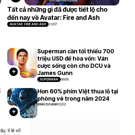
Tất cả những gì đã được tiết lộ cho
đến nay về Avatar: Fire and Ash
AVATAR: FIRE AND ASH
22/07
Superman cần tối thiểu 700
triệu USD để hòa vốn: Ván
cược sống còn cho DCU và
James Gunn
SUPERMAN
06/06
ể
Hơn 60% phim Việt thua lỗ tại
phòng vé trong năm 2024
KINH DOANH
12/02
y, tỉ lệ số