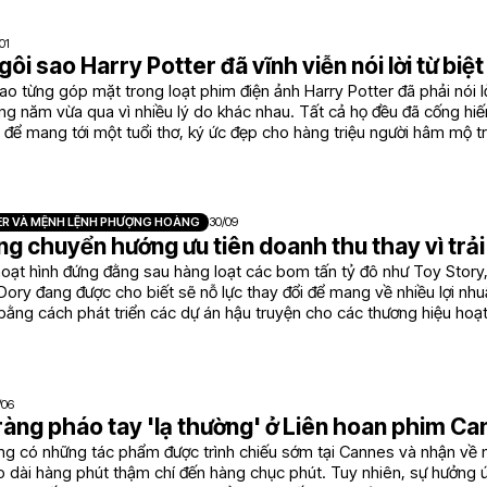
01
ôi sao Harry Potter đã vĩnh viễn nói lời từ biệt
ao từng góp mặt trong loạt phim điện ảnh Harry Potter đã phải nói lờ
ng năm vừa qua vì nhiều lý do khác nhau. Tất cả họ đều đã cống hiế
 để mang tới một tuổi thơ, ký ức đẹp cho hàng triệu người hâm mộ t
ER VÀ MỆNH LỆNH PHƯỢNG HOÀNG
30/09
ng chuyển hướng ưu tiên doanh thu thay vì trả
oạt hình đứng đằng sau hàng loạt các bom tấn tỷ đô như Toy Story,
Dory đang được cho biết sẽ nỗ lực thay đổi để mang về nhiều lợi nh
i bằng cách phát triển các dự án hậu truyện cho các thương hiệu hoạt
/06
àng pháo tay 'lạ thường' ở Liên hoan phim C
g có những tác phẩm được trình chiếu sớm tại Cannes và nhận về 
o dài hàng phút thậm chí đến hàng chục phút. Tuy nhiên, sự hưởng 