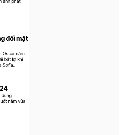
ện ảnh phát
ng đối mặt
ại Oscar năm
 bất lợi khi
a Sofía
024
i dùng
suốt năm vừa