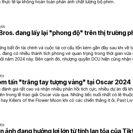
h thực tế lại không hoàn toàn phản ánh chất lượng bộ phim.
7/05
ros. đang lấy lại "phong độ" trên thị trường 
ng bất ổn tài chính và cuộc tái cơ cấu tốn kém gần đây sau khi về t
 đang có nhiều thành tích phòng vé quan trọng trong thời gian vừa
cuối năm 2024 này. Bên cạnh đó, nhượng quyền DCU hiện cũng nhận 
c từ cả giới quan sát lẫn khán giả đại chúng
/03
m tấn "trắng tay tượng vàng" tại Oscar 2024
đánh giá rất cao và nhận nhiều phản hồi tích cực, nhiều dự án đã 
n trong lễ trao giải Oscar vừa qua. Những tiếc nuối nhất có lẽ thuộ
hay Killers of the Flower Moon khi có các chiến thắng ít ỏi. Past Li
hông nhận tượng vàng nào trên cả 2 hạng mục mà phim có đề cử
1/03
n ảnh đang hưởng lợi lớn từ tính lan tỏa của Ti