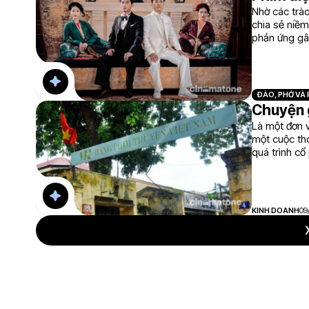
Nhờ các trà
chia sẻ niề
phản ứng gây
nền tảng mạn
ĐÀO, PHỞ VÀ
Chuyện g
Là một đơn v
một cuộc tho
quá trình c
nguồn vốn và
KINH DOANH
09