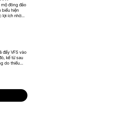
âm mộ đông đảo
 biểu hiện
 lợi ích nhờ
 đã đẩy VFS vào
ó, kể từ sau
g do thiếu