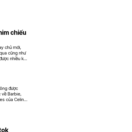
phim chiếu
ay chủ mới,
 qua cũng như
được nhiều kỳ
không được
c về Barbie,
ves của Celine
ktok