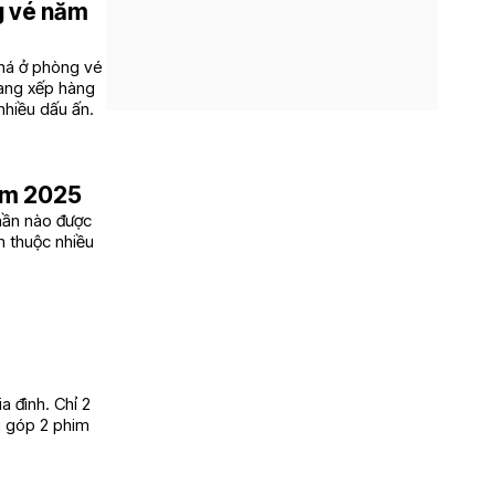
g vé năm
phá ở phòng vé
 đang xếp hàng
nhiều dấu ấn.
năm 2025
hần nào được
im thuộc nhiều
a đình. Chỉ 2
g góp 2 phim