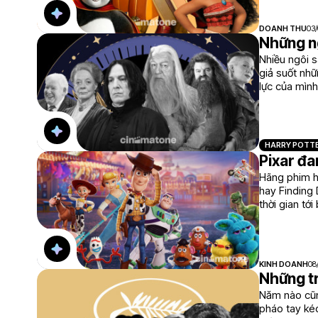
DOANH THU
03/
Những ng
Nhiều ngôi s
giả suốt nhữ
lực của mình
HARRY POTT
Pixar đa
Hãng phim h
hay Finding 
thời gian tớ
tiếng.
KINH DOANH
08
Những tr
Năm nào cũn
pháo tay ké