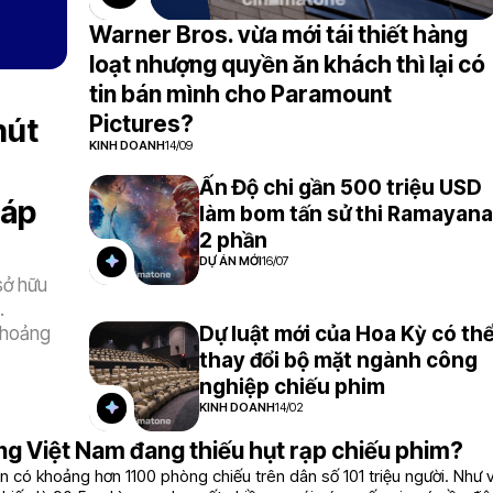
Warner Bros. vừa mới tái thiết hàng
loạt nhượng quyền ăn khách thì lại có
tin bán mình cho Paramount
Pictures?
hút
KINH DOANH
14/09
Ấn Độ chi gần 500 triệu USD
sáp
làm bom tấn sử thi Ramayana
2 phần
DỰ ÁN MỚI
16/07
sở hữu
.
Dự luật mới của Hoa Kỳ có th
 hoảng
thay đổi bộ mặt ngành công
nghiệp chiếu phim
KINH DOANH
14/02
ng Việt Nam đang thiếu hụt rạp chiếu phim?
n có khoảng hơn 1100 phòng chiếu trên dân số 101 triệu người. Như vậ