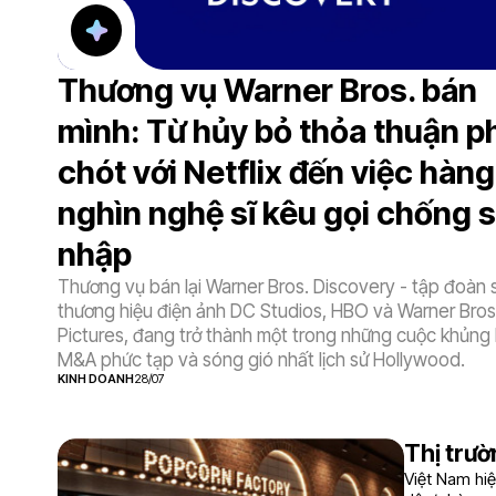
Thương vụ Warner Bros. bán
mình: Từ hủy bỏ thỏa thuận p
chót với Netflix đến việc hàng
nghìn nghệ sĩ kêu gọi chống 
nhập
Thương vụ bán lại Warner Bros. Discovery - tập đoàn 
thương hiệu điện ảnh DC Studios, HBO và Warner Bros
Pictures, đang trở thành một trong những cuộc khủng
M&A phức tạp và sóng gió nhất lịch sử Hollywood.
KINH DOANH
28/07
Thị trườ
Việt Nam hiệ