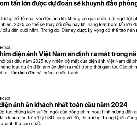
om tấn lớn được dự đoán sẽ khuynh đảo phòn
tương đối tẻ nhạt với điện ảnh khi không có quá nhiều bất ngờ đột 
y nhiên, 2025 có thể sẽ thay đổi điều này khi hàng loạt bom tấn lớn
ừ đầu đến cuối năm. Trong đó, Disney được kỳ vọng có thể tạo nên 
NH
04/01
him điện ảnh Việt Nam ấn định ra mắt trong 
mới bắt đầu năm 2025 tuy nhiên bộ mặt của điện ảnh Việt Nam đã p
i hàng loạt dự án điện ảnh ấn định ra mắt trong thời gian tới. Các ph
inh dị, tâm linh đến hài hước, chiến tranh...
NH
03/01
 điện ảnh ăn khách nhất toàn cầu năm 2024
p tục chứng kiến sự lên ngôi của dòng phim hoạt hình hướng đến gi
ạt doanh thu trên 1 tỷ USD cùng với đó, thị trường Trung Quốc đón
 doanh thu cao nhất.