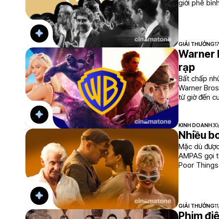
giới phê bìn
GIẢI THƯỞNG
1
Warner B
rạp
Bất chấp nhữ
Warner Bros.
từ giờ đến 
vọng tích cự
KINH DOANH
30
Nhiều bo
Mặc dù được 
AMPAS gọi tê
Poor Things 
Song cũng k
GIẢI THƯỞNG
1
Phim điệ