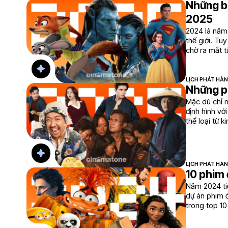
Những b
2025
2024 là năm 
thế giới. Tu
chờ ra mắt t
LỊCH PHÁT HÀ
Những p
Mặc dù chỉ 
định hình vớ
thể loại từ k
LỊCH PHÁT HÀ
10 phim
Năm 2024 tiế
dự án phim đ
trong top 10