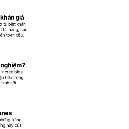
 khán giả
i từ biệt khán
n tài năng, sức
rên toàn cầu.
i nghiệm?
 Incredibles
uận hơn trong
 hình nổi
annes
những tràng
ứng này của