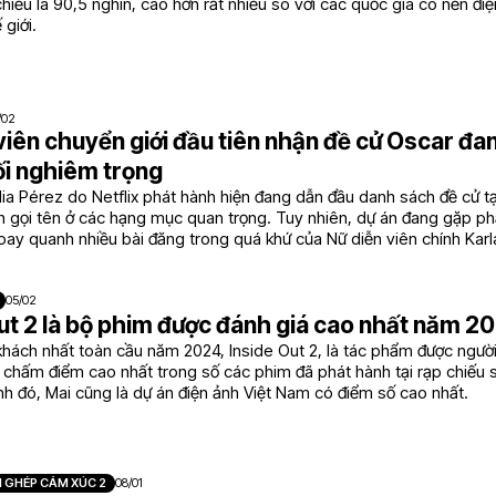
iếu là 90,5 nghìn, cao hơn rất nhiều so với các quốc gia có nền đi
 giới.
/02
viên chuyển giới đầu tiên nhận đề cử Oscar đa
ối nghiêm trọng
ia Pérez do Netflix phát hành hiện đang dẫn đầu danh sách đề cử t
ần gọi tên ở các hạng mục quan trọng. Tuy nhiên, dự án đang gặp phải
xoay quanh nhiều bài đăng trong quá khứ của Nữ diễn viên chính Karl
ắc lại.
05/02
ut 2 là bộ phim được đánh giá cao nhất năm 2
khách nhất toàn cầu năm 2024, Inside Out 2, là tác phẩm được ngườ
chấm điểm cao nhất trong số các phim đã phát hành tại rạp chiếu 
h đó, Mai cũng là dự án điện ảnh Việt Nam có điểm số cao nhất.
 GHÉP CẢM XÚC 2
08/01