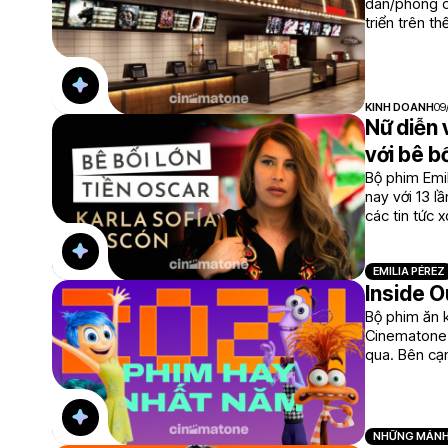
dân/phòng ch
triển trên thế
KINH DOANH
09
Nữ diễn 
với bê b
Bộ phim Emil
nay với 13 l
các tin tức 
Gascón bị nh
EMILIA PÉREZ
Inside O
Bộ phim ăn 
Cinematone 
qua. Bên cạn
NHỮNG MẢNH