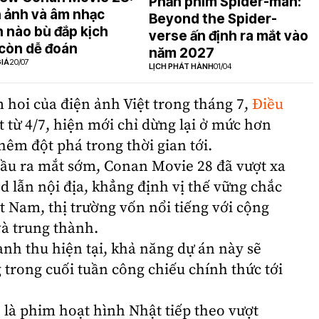
Phần phim Spider-man:
 ảnh và âm nhạc
Beyond the Spider-
 nào bù đắp kịch
verse ấn định ra mắt vào
còn dễ đoán
năm 2027
IÁ
20/07
LỊCH PHÁT HÀNH
01/04
m hoi của điện ảnh Việt trong tháng 7,
Điều
t từ 4/7, hiện mới chỉ dừng lại ở mức hơn
hêm đột phá trong thời gian tới.
đầu ra mắt sớm, Conan Movie 28 đã vượt xa
 lẫn nội địa, khẳng định vị thế vững chắc
t Nam, thị trường vốn nổi tiếng với cộng
à trung thành.
nh thu hiện tại, khả năng dự án này sẽ
trong cuối tuần công chiếu chính thức tới
ẽ là phim hoạt hình Nhật tiếp theo vượt