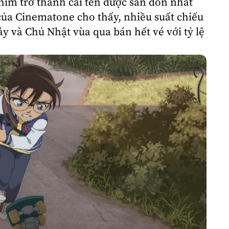
him trở thành cái tên được săn đón nhất
của Cinematone cho thấy, nhiều suất chiếu
y và Chủ Nhật vùa qua bán hết vé với tỷ lệ