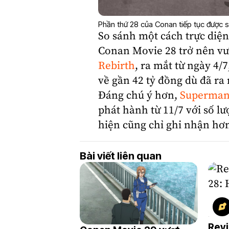
Phần thứ 28 của Conan tiếp tục được s
So sánh một cách trực diện 
Conan Movie 28 trở nên vượ
Rebirth
, ra mắt từ ngày 4/
về gần 42 tỷ đồng dù đã ra
Đáng chú ý hơn,
Superma
phát hành từ 11/7 với số l
hiện cũng chỉ ghi nhận hơn
Bài viết liên quan
Rev