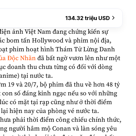
134.32 triệu USD
 điện ảnh Việt Nam đang chứng kiến sự
các bom tấn Hollywood và phim nội địa,
 loạt phim hoạt hình Thám Tử Lừng Danh
ủa Độc Nhãn
đã bất ngờ vươn lên như một
 lục doanh thu chưa từng có đối với dòng
anime
) tại nước ta.
ớm 19 và 20/7, bộ phim đã thu về hơn 48 tỷ
 con số đáng kinh ngạc nếu so với những
lúc có mặt tại rạp cũng như ở thời điểm
lại hiện nay của phòng vé nước ta.
ưa phải thời điểm công chiếu chính thức,
ồng người hâm mộ Conan và làn sóng yêu