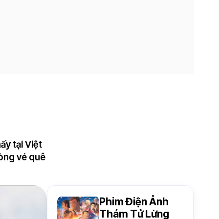
y tại Việt
hòng vé quê
Phim Điện Ảnh
Thám Tử Lừng