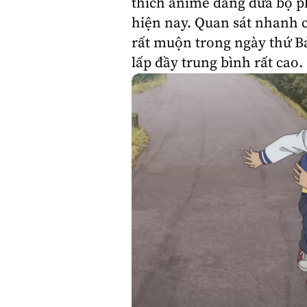
thích anime đang đưa bộ p
hiện nay. Quan sát nhanh 
rất muộn trong ngày thứ Bả
lấp đầy trung bình rất cao.