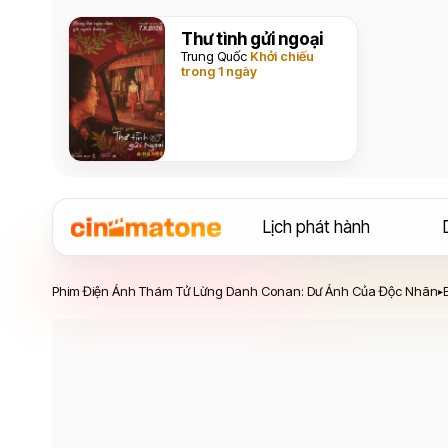
Thư tình gửi ngoại
Trung Quốc
Khởi chiếu
trong 1 ngày
Lịch phát hành
Phim Điện Ảnh Thám Tử Lừng Danh Conan: Dư 
Phim Điện Ảnh Thám Tử Lừng Danh Conan: Dư Ảnh Của Độc Nhãn
B
▸