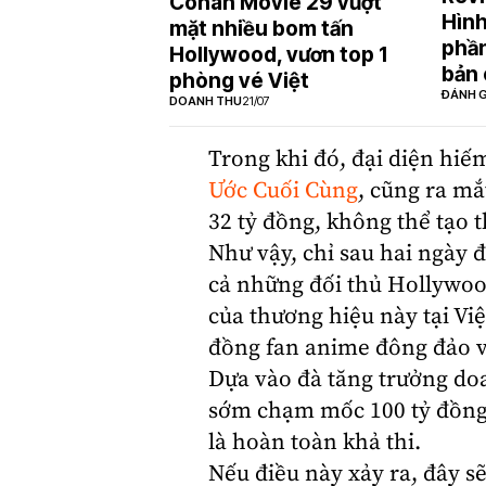
Conan Movie 29 vượt
Hình
mặt nhiều bom tấn
phần
Hollywood, vươn top 1
bản 
phòng vé Việt
ĐÁNH G
DOANH THU
21/07
Trong khi đó, đại diện hiế
Ước Cuối Cùng
, cũng ra mắ
32 tỷ đồng, không thể tạo t
Như vậy, chỉ sau hai ngày 
cả những đối thủ Hollywood
của thương hiệu này tại Việ
đồng fan anime đông đảo v
Dựa vào đà tăng trưởng doa
sớm chạm mốc 100 tỷ đồng 
là hoàn toàn khả thi.
Nếu điều này xảy ra, đây s