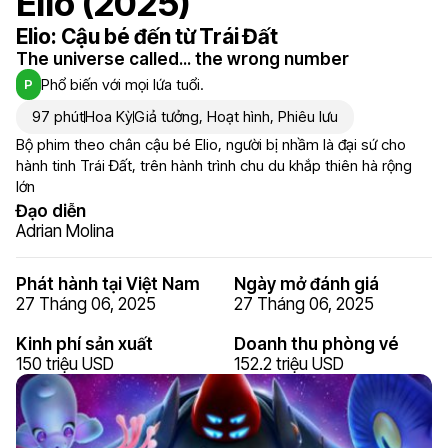
Elio (2025)
Elio: Cậu bé đến từ Trái Đất
The universe called... the wrong number
Phổ biến với mọi lứa tuổi.
P
97 phút
Hoa Kỳ
Giả tưởng
,
Hoạt hình
,
Phiêu lưu
Bộ phim theo chân cậu bé Elio, người bị nhầm là đại sứ cho
hành tinh Trái Đất, trên hành trình chu du khắp thiên hà rộng
lớn
Đạo diễn
Adrian Molina
Phát hành tại Việt Nam
Ngày mở đánh giá
27 Tháng 06, 2025
27 Tháng 06, 2025
Kinh phí sản xuất
Doanh thu phòng vé
150 triệu USD
152.2 triệu USD