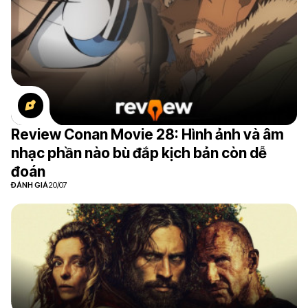
Review Conan Movie 28: Hình ảnh và âm
nhạc phần nào bù đắp kịch bản còn dễ
đoán
ĐÁNH GIÁ
20/07