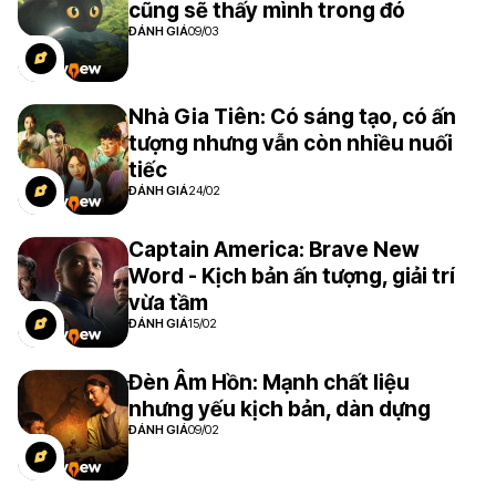
cũng sẽ thấy mình trong đó
ĐÁNH GIÁ
09/03
Nhà Gia Tiên: Có sáng tạo, có ấn
tượng nhưng vẫn còn nhiều nuối
tiếc
ĐÁNH GIÁ
24/02
Captain America: Brave New
Word - Kịch bản ấn tượng, giải trí
vừa tầm
ĐÁNH GIÁ
15/02
Đèn Âm Hồn: Mạnh chất liệu
nhưng yếu kịch bản, dàn dựng
ĐÁNH GIÁ
09/02