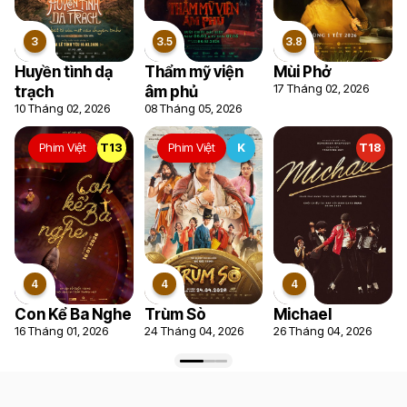
6.7
5.9
Huyền tình dạ
Thẩm mỹ viện
Mùi Phở
17 Tháng 02, 2026
trạch
âm phủ
10 Tháng 02, 2026
08 Tháng 05, 2026
Phim Việt
T13
Phim Việt
K
T18
Con Kể Ba Nghe
Trùm Sò
Michael
16 Tháng 01, 2026
24 Tháng 04, 2026
26 Tháng 04, 2026