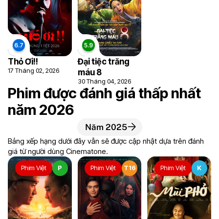
Thỏ Ơi!!
Đại tiệc trăng
8.3
8.1
7.8
17 Tháng 02, 2026
máu 8
30 Tháng 04, 2026
Phim được đánh giá thấp nhất
năm 2026
Năm 2025
Bảng xếp hạng dưới đây vẫn sẽ được cập nhật dựa trên đánh
giá từ người dùng Cinematone.
Phim Việt
P
Phim Việt
T16
Phim Việt
K