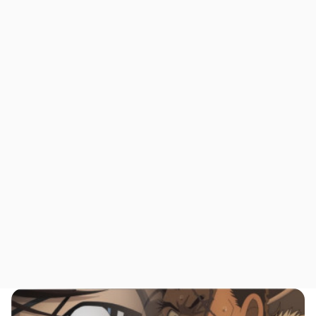
3
3.5
3.8
4
4
4