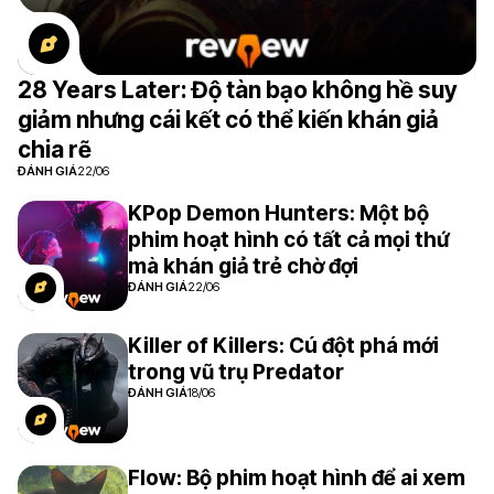
28 Years Later: Độ tàn bạo không hề suy
giảm nhưng cái kết có thể kiến khán giả
chia rẽ
ĐÁNH GIÁ
22/06
KPop Demon Hunters: Một bộ
phim hoạt hình có tất cả mọi thứ
mà khán giả trẻ chờ đợi
ĐÁNH GIÁ
22/06
Killer of Killers: Cú đột phá mới
trong vũ trụ Predator
ĐÁNH GIÁ
18/06
Flow: Bộ phim hoạt hình để ai xem