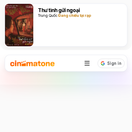
Thư tình gửi ngoại
Trung Quốc
Đang chiếu tại rạp