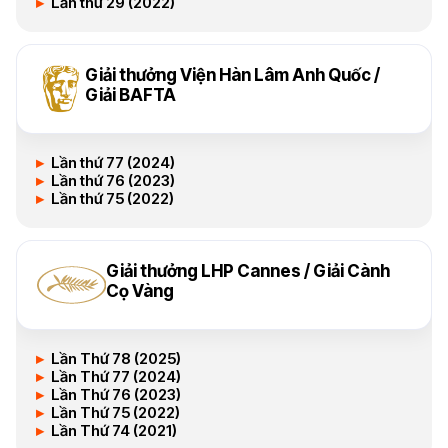
Lần thứ 29 (2022)
Giải thưởng Viện Hàn Lâm Anh Quốc /
Giải BAFTA
Lần thứ 77 (2024)
Lần thứ 76 (2023)
Lần thứ 75 (2022)
Giải thưởng LHP Cannes / Giải Cành
Cọ Vàng
Lần Thứ 78 (2025)
Lần Thứ 77 (2024)
Lần Thứ 76 (2023)
Lần Thứ 75 (2022)
Lần Thứ 74 (2021)