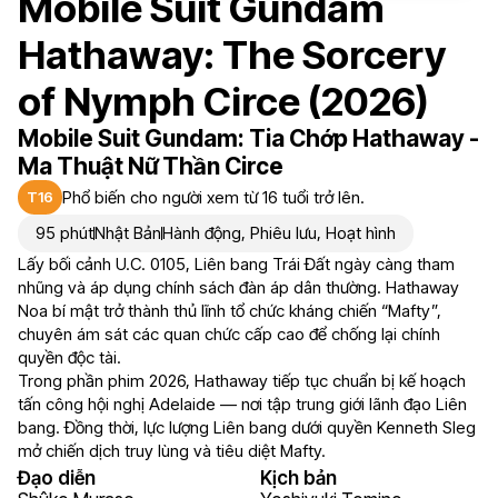
Mobile Suit Gundam
Hathaway: The Sorcery
of Nymph Circe (2026)
Mobile Suit Gundam: Tia Chớp Hathaway -
Ma Thuật Nữ Thần Circe
Phổ biến cho người xem từ 16 tuổi trở lên.
T16
95 phút
Nhật Bản
Hành động
,
Phiêu lưu
,
Hoạt hình
Lấy bối cảnh U.C. 0105, Liên bang Trái Đất ngày càng tham
nhũng và áp dụng chính sách đàn áp dân thường. Hathaway
Noa bí mật trở thành thủ lĩnh tổ chức kháng chiến “Mafty”,
chuyên ám sát các quan chức cấp cao để chống lại chính
quyền độc tài.
Trong phần phim 2026, Hathaway tiếp tục chuẩn bị kế hoạch
tấn công hội nghị Adelaide — nơi tập trung giới lãnh đạo Liên
bang. Đồng thời, lực lượng Liên bang dưới quyền Kenneth Sleg
mở chiến dịch truy lùng và tiêu diệt Mafty.
Đạo diễn
Kịch bản