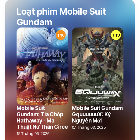
Loạt phim Mobile Suit
Gundam
T16
T13
Mobile Suit
Mobile Suit Gundam
Gundam: Tia Chớp
GquuuuuuX: Kỷ
Hathaway - Ma
Nguyên Mới
Thuật Nữ Thần Circe
07 Tháng 03, 2025
15 Tháng 05, 2026