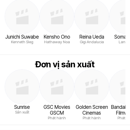
Junichi Suwabe
Kensho Ono
Reina Ueda
Soma S
Kenneth Sleg
Hathaway Noa
Gigi Andalucia
Lane 
Đơn vị sản xuất
Sunrise
GSC Movies
Golden Screen
Bandai 
Sản xuất
GSCM
Cinemas
Filmwo
Phát hành
Phát hành
Phát h