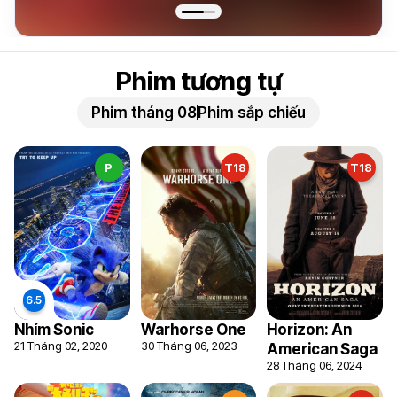
Phim tương tự
Phim tháng 08
Phim sắp chiếu
P
T18
T18
Nhím Sonic
Warhorse One
Horizon: An
21 Tháng 02, 2020
30 Tháng 06, 2023
American Saga
28 Tháng 06, 2024