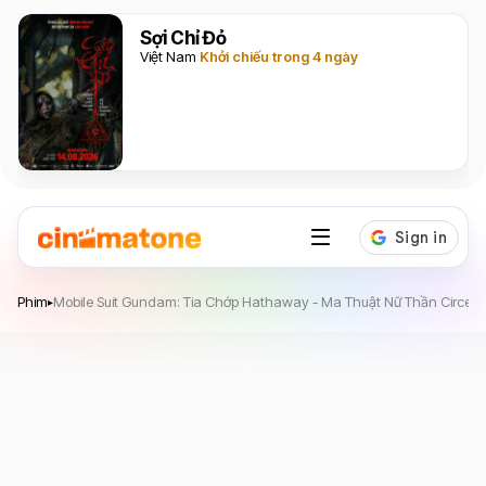
Sợi Chỉ Đỏ
Việt Nam
Khởi chiếu trong 4 ngày
Mobile Suit Gundam: Tia Chớp Hathaway - Ma
Phim
Mobile Suit Gundam: Tia Chớp Hathaway - Ma Thuật Nữ Thần Circe
▸
Thuật Nữ Thần Circe