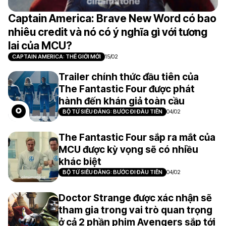
Captain America: Brave New Word có bao
nhiêu credit và nó có ý nghĩa gì với tương
lai của MCU?
CAPTAIN AMERICA: THẾ GIỚI MỚI
15/02
Trailer chính thức đầu tiên của
The Fantastic Four được phát
hành đến khán giả toàn cầu
BỘ TỨ SIÊU ĐẲNG: BƯỚC ĐI ĐẦU TIÊN
04/02
The Fantastic Four sắp ra mắt của
MCU được kỳ vọng sẽ có nhiều
khác biệt
BỘ TỨ SIÊU ĐẲNG: BƯỚC ĐI ĐẦU TIÊN
04/02
Doctor Strange được xác nhận sẽ
tham gia trong vai trò quan trọng
ở cả 2 phần phim Avengers sắp tới