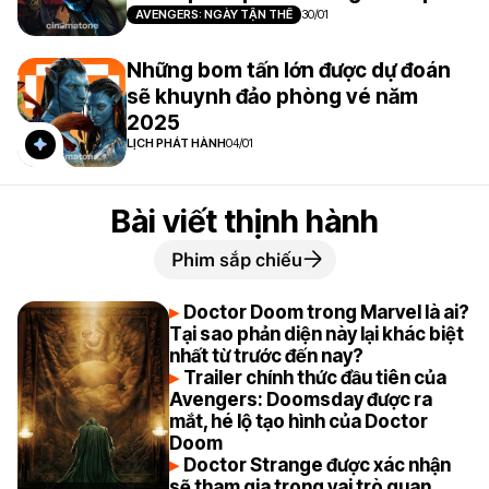
AVENGERS: NGÀY TẬN THẾ
30/01
Những bom tấn lớn được dự đoán
sẽ khuynh đảo phòng vé năm
2025
LỊCH PHÁT HÀNH
04/01
Bài viết thịnh hành
Phim sắp chiếu
Doctor Doom trong Marvel là ai?
Tại sao phản diện này lại khác biệt
nhất từ trước đến nay?
Trailer chính thức đầu tiên của
Avengers: Doomsday được ra
mắt, hé lộ tạo hình của Doctor
Doom
Doctor Strange được xác nhận
sẽ tham gia trong vai trò quan