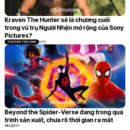
Kraven The Hunter sẽ là chương cuối
trong vũ trụ Người Nhện mở rộng của Sony
Pictures?
THỢ SĂN THỦ LĨNH
12/12
Beyond the Spider-Verse đang trong quá
trình sản xuất, chưa rõ thời gian ra mắt
HÉ LỘ
10/11