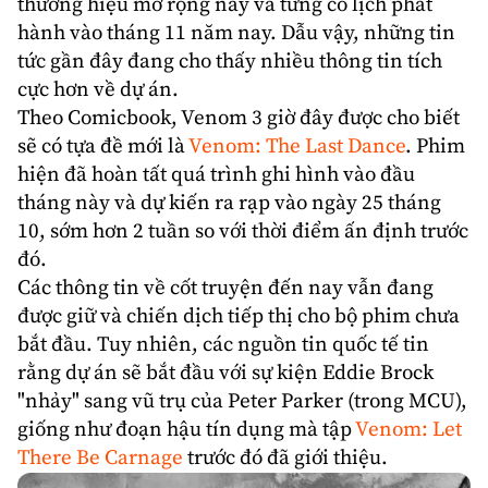
thương hiệu mở rộng này và từng có lịch phát
hành vào tháng 11 năm nay. Dẫu vậy, những tin
tức gần đây đang cho thấy nhiều thông tin tích
cực hơn về dự án.
Theo Comicbook, Venom 3 giờ đây được cho biết
sẽ có tựa đề mới là
Venom: The Last Dance
. Phim
hiện đã hoàn tất quá trình ghi hình vào đầu
tháng này và dự kiến ra rạp vào ngày 25 tháng
10, sớm hơn 2 tuần so với thời điểm ấn định trước
đó.
Các thông tin về cốt truyện đến nay vẫn đang
được giữ và chiến dịch tiếp thị cho bộ phim chưa
bắt đầu. Tuy nhiên, các nguồn tin quốc tế tin
rằng dự án sẽ bắt đầu với sự kiện Eddie Brock
"nhảy" sang vũ trụ của Peter Parker (trong MCU),
giống như đoạn hậu tín dụng mà tập
Venom: Let
There Be Carnage
trước đó đã giới thiệu.