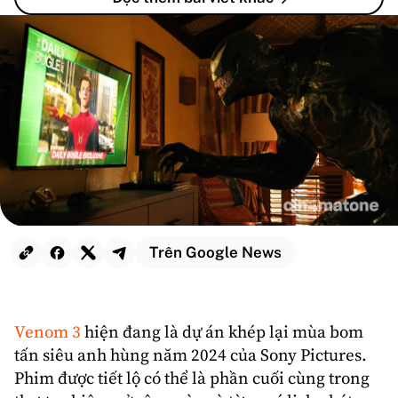
Trên Google News
Venom
3
hiện đang là dự án khép lại mùa bom
tấn
siêu anh hùng
năm 2024 của
Sony Pictures
.
Phim được tiết lộ có thể là phần cuối cùng trong