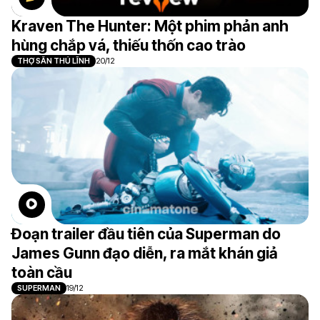
Kraven The Hunter: Một phim phản anh
hùng chắp vá, thiếu thốn cao trào
THỢ SĂN THỦ LĨNH
20/12
Đoạn trailer đầu tiên của Superman do
James Gunn đạo diễn, ra mắt khán giả
toàn cầu
SUPERMAN
19/12