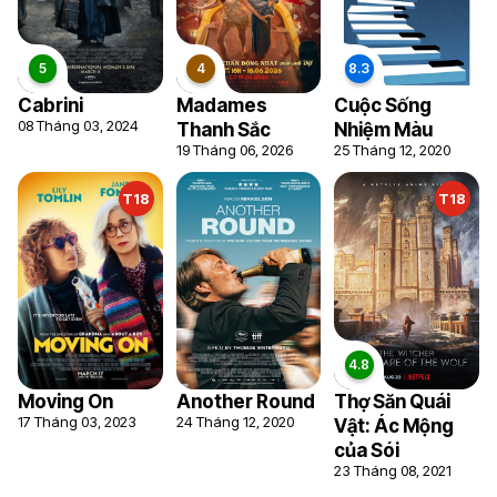
Cabrini
Madames
Cuộc Sống
08 Tháng 03, 2024
Thanh Sắc
Nhiệm Màu
19 Tháng 06, 2026
25 Tháng 12, 2020
T18
T18
Moving On
Another Round
Thợ Săn Quái
17 Tháng 03, 2023
24 Tháng 12, 2020
Vật: Ác Mộng
của Sói
23 Tháng 08, 2021