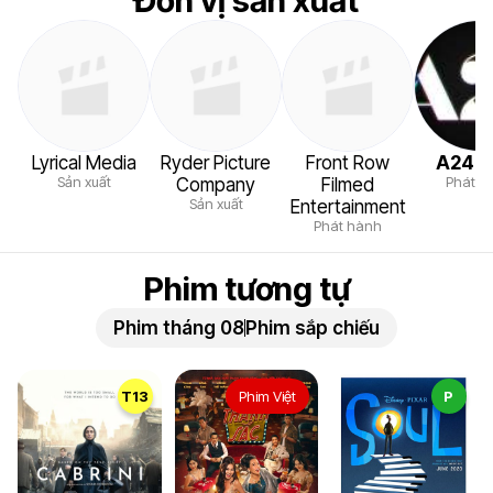
Đơn vị sản xuất
Lyrical Media
Ryder Picture
Front Row
A24 F
Sản xuất
Phát h
Company
Filmed
Sản xuất
Entertainment
Phát hành
Phim tương tự
Phim tháng 08
Phim sắp chiếu
T13
Phim Việt
P