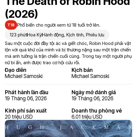
The Death of Robin Hood
(2026)
Phổ biến cho người xem từ 18 tuổi trở lên.
T18
123 phút
Hoa Kỳ
Hành động
,
Kịch tính
,
Phiêu lưu
Sau một cuộc đời đầy tội ác và giết chóc, Robin Hood phải vật
lộn với quá khứ của mình và bị thương nặng sau một trận chiến
mà anh tưởng là trận chiến cuối cùng. Trong tay một người phụ
nữ bí ẩn, anh được trao cơ hội cứu rỗi.
Đạo diễn
Kịch bản
Michael Sarnoski
Michael Sarnoski
Phát hành lần đầu
Ngày mở đánh giá
19 Tháng 06, 2026
19 Tháng 06, 2026
Kinh phí sản xuất
Doanh thu phòng vé
20 triệu USD
6.01 triệu USD