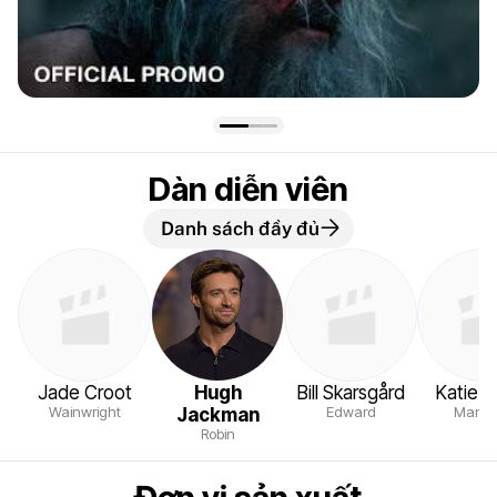
Dàn diễn viên
Danh sách đầy đủ
Jade Croot
Hugh
Bill Skarsgård
Katie B
Wainwright
Edward
Marga
Jackman
Robin